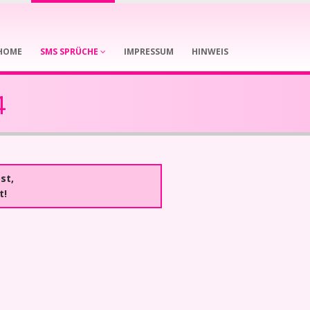
HOME
SMS SPRÜCHE
IMPRESSUM
HINWEIS
4
st,
t!