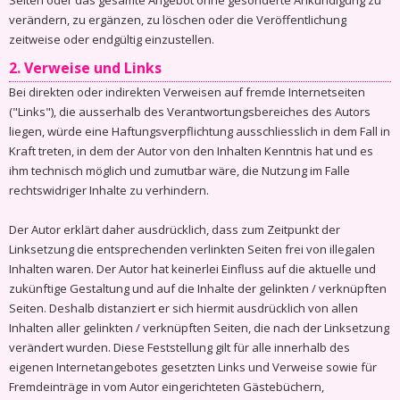
Seiten oder das gesamte Angebot ohne gesonderte Ankündigung zu
verändern, zu ergänzen, zu löschen oder die Veröffentlichung
zeitweise oder endgültig einzustellen.
2. Verweise und Links
Bei direkten oder indirekten Verweisen auf fremde Internetseiten
("Links"), die ausserhalb des Verantwortungsbereiches des Autors
liegen, würde eine Haftungsverpflichtung ausschliesslich in dem Fall in
Kraft treten, in dem der Autor von den Inhalten Kenntnis hat und es
ihm technisch möglich und zumutbar wäre, die Nutzung im Falle
rechtswidriger Inhalte zu verhindern.
Der Autor erklärt daher ausdrücklich, dass zum Zeitpunkt der
Linksetzung die entsprechenden verlinkten Seiten frei von illegalen
Inhalten waren. Der Autor hat keinerlei Einfluss auf die aktuelle und
zukünftige Gestaltung und auf die Inhalte der gelinkten / verknüpften
Seiten. Deshalb distanziert er sich hiermit ausdrücklich von allen
Inhalten aller gelinkten / verknüpften Seiten, die nach der Linksetzung
verändert wurden. Diese Feststellung gilt für alle innerhalb des
eigenen Internetangebotes gesetzten Links und Verweise sowie für
Fremdeinträge in vom Autor eingerichteten Gästebüchern,