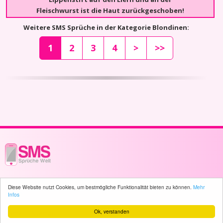
Fleischwurst ist die Haut zurückgeschoben!
Weitere SMS Sprüche in der Kategorie Blondinen:
1
2
3
4
>
>>
© 2003 - 2026 -
sms-sprueche-welt.ch
- All rights reserved -
417 user(s)
Diese Website nutzt Cookies, um bestmögliche Funktionalität bieten zu können.
Mehr
online
Infos
Ok, verstanden
Home
Sitemap