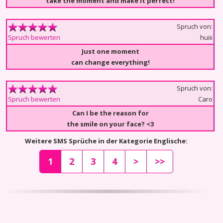
take the moment and make it perfect!
Spruch von:
huiii
Spruch bewerten
Just one moment
can change everything!
Spruch von:
Caro
Spruch bewerten
Can I be the reason for
the smile on your face? <3
Weitere SMS Sprüche in der Kategorie Englische:
1
2
3
4
>
>>