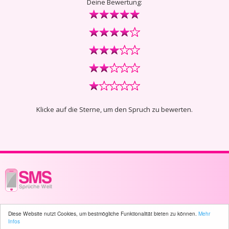
Deine Bewertung:
Klicke auf die Sterne, um den Spruch zu bewerten.
© 2003 - 2026 -
sms-sprueche-welt.ch
- All rights reserved -
3408 user(s)
Diese Website nutzt Cookies, um bestmögliche Funktionalität bieten zu können.
Mehr
online
Infos