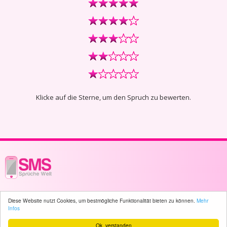
Klicke auf die Sterne, um den Spruch zu bewerten.
© 2003 - 2026 -
sms-sprueche-welt.ch
- All rights reserved -
4637 user(s)
Diese Website nutzt Cookies, um bestmögliche Funktionalität bieten zu können.
Mehr
online
Infos
Ok, verstanden