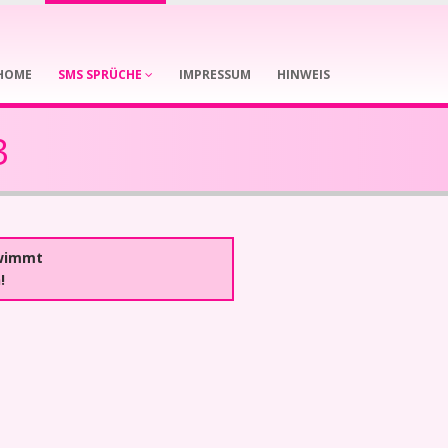
HOME
SMS SPRÜCHE
IMPRESSUM
HINWEIS
3
hwimmt
!