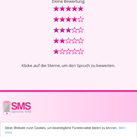
Deine Bewertung:
Klicke auf die Sterne, um den Spruch zu bewerten.
© 2003 - 2026 -
sms-sprueche-welt.ch
- All rights reserved -
155 user(s)
Diese Website nutzt Cookies, um bestmögliche Funktionalität bieten zu können.
Mehr
online
Infos