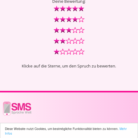
Deine Bewertung:
Klicke auf die Sterne, um den Spruch zu bewerten.
© 2003 - 2026 -
sms-sprueche-welt.ch
- All rights reserved -
1619 user(s)
Diese Website nutzt Cookies, um bestmögliche Funktionalität bieten zu können.
Mehr
online
Infos