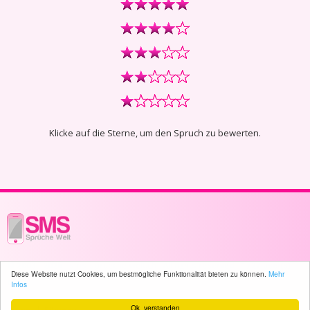
Klicke auf die Sterne, um den Spruch zu bewerten.
© 2003 - 2026 -
sms-sprueche-welt.ch
- All rights reserved -
1727 user(s)
Diese Website nutzt Cookies, um bestmögliche Funktionalität bieten zu können.
Mehr
online
Infos
Ok, verstanden