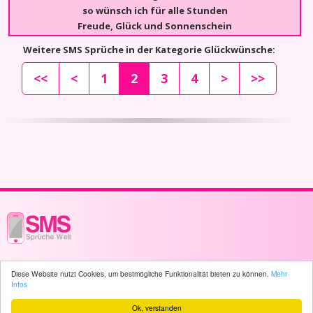
so wünsch ich für alle Stunden
Freude, Glück und Sonnenschein
Weitere SMS Sprüche in der Kategorie Glückwünsche:
<<
<
1
2
3
4
>
>>
© 2003 - 2026 -
sms-sprueche-welt.ch
- All rights reserved -
865 user(s)
Diese Website nutzt Cookies, um bestmögliche Funktionalität bieten zu können.
Mehr
online
Infos
Ok, verstanden
Home
Sitemap