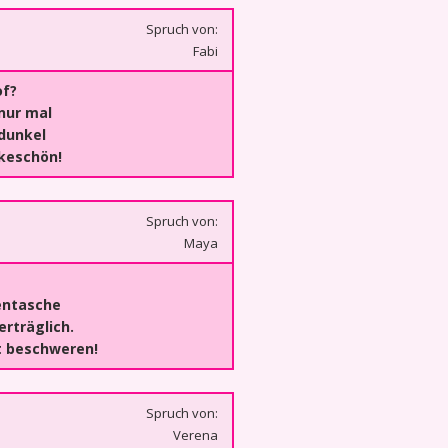
Spruch von:
Fabi
of?
 nur mal
 dunkel
nkeschön!
Spruch von:
Maya
entasche
rträglich.
 beschweren!
Spruch von:
Verena