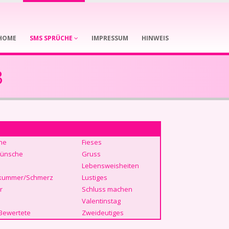
HOME
SMS SPRÜCHE
IMPRESSUM
HINWEIS
3
he
Fieses
ünsche
Gruss
Lebensweisheiten
kummer/Schmerz
Lustiges
r
Schluss machen
Valentinstag
Bewertete
Zweideutiges