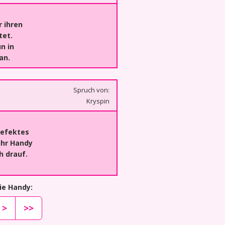
 ihren
tet.
n in
an.
Spruch von:
Kryspin
Defektes
 ihr Handy
h drauf.
ie Handy:
>
>>