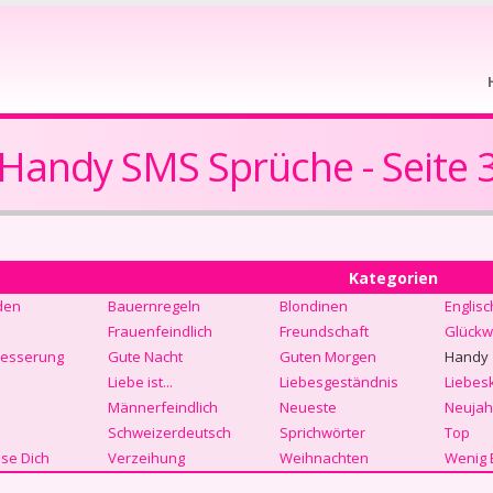
Handy SMS Sprüche - Seite 
Kategorien
den
Bauernregeln
Blondinen
Englisc
Frauenfeindlich
Freundschaft
Glückw
Besserung
Gute Nacht
Guten Morgen
Handy
Liebe ist...
Liebesgeständnis
Liebes
Männerfeindlich
Neueste
Neujah
Schweizerdeutsch
Sprichwörter
Top
se Dich
Verzeihung
Weihnachten
Wenig 