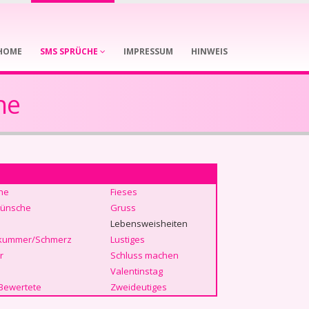
HOME
SMS SPRÜCHE
IMPRESSUM
HINWEIS
he
he
Fieses
ünsche
Gruss
Lebensweisheiten
kummer/Schmerz
Lustiges
r
Schluss machen
Valentinstag
Bewertete
Zweideutiges