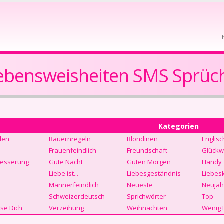
ebensweisheiten SMS Sprüc
Kategorien
den
Bauernregeln
Blondinen
Englisc
Frauenfeindlich
Freundschaft
Glückw
Besserung
Gute Nacht
Guten Morgen
Handy
Liebe ist...
Liebesgeständnis
Liebes
Männerfeindlich
Neueste
Neujah
Schweizerdeutsch
Sprichwörter
Top
se Dich
Verzeihung
Weihnachten
Wenig 