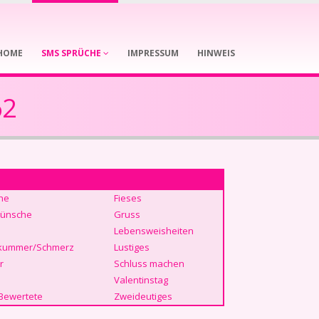
HOME
SMS SPRÜCHE
IMPRESSUM
HINWEIS
62
he
Fieses
ünsche
Gruss
Lebensweisheiten
kummer/Schmerz
Lustiges
r
Schluss machen
Valentinstag
Bewertete
Zweideutiges