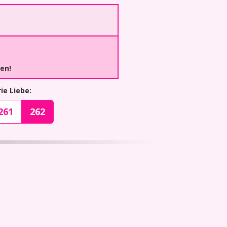
ben!
ie Liebe:
261
262