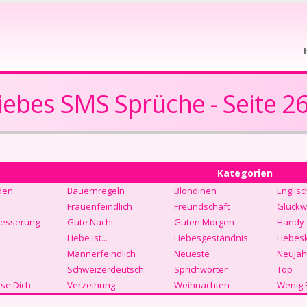
iebes SMS Sprüche - Seite 2
Kategorien
den
Bauernregeln
Blondinen
Englisc
Frauenfeindlich
Freundschaft
Glückw
Besserung
Gute Nacht
Guten Morgen
Handy
Liebe ist...
Liebesgeständnis
Liebes
Männerfeindlich
Neueste
Neujah
Schweizerdeutsch
Sprichwörter
Top
se Dich
Verzeihung
Weihnachten
Wenig 