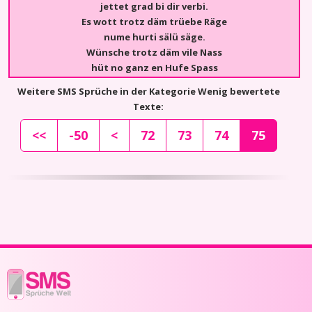
jettet grad bi dir verbi.
Es wott trotz däm trüebe Räge
nume hurti sälü säge.
Wünsche trotz däm vile Nass
hüt no ganz en Hufe Spass
Weitere SMS Sprüche in der Kategorie Wenig bewertete
Texte:
<<
-50
<
72
73
74
75