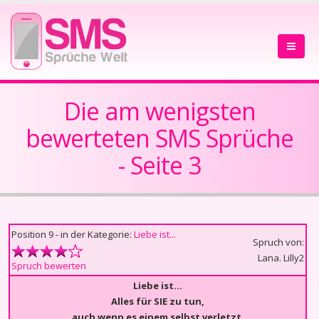
Die am wenigsten
bewerteten SMS Sprüche
- Seite 3
Position 9 - in der Kategorie:
Liebe ist...
Spruch von:
Lana. Lilly2
Spruch bewerten
Liebe ist…
Alles für SIE zu tun,
auch wenn es einem selbst verletzt.